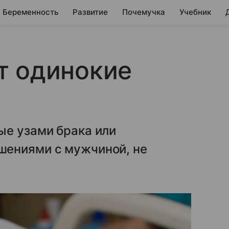
Беременность
Развитие
Почемучка
Учебник
т одинокие
ые узами брака или
шениями с мужчиной, не