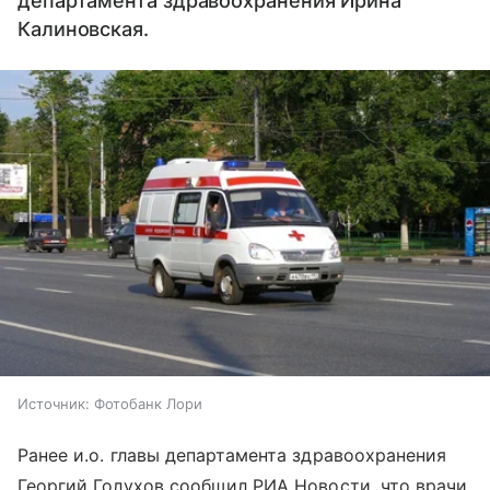
департамента здравоохранения Ирина
Калиновская.
Источник:
Фотобанк Лори
Ранее и.о. главы департамента здравоохранения
Георгий Голухов сообщил РИА Новости, что врачи