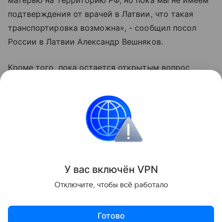
матерью на территорию РФ, но пока мы не имеем
подтверждения от врачей в Латвии, что такая
транспортировка возможна», - сообщил посол
России в Латвии Александр Вешняков.
Кроме того, пока остается открытым вопрос
оплаты за медицинское обслуживание молодой
матери и ее
двойняшек
. Долг уже составил 20
тысяч долларов. Наталья надеется на помощь
благотворительных фондов.
Всё о родах
О детях, родившихся раньше срока
У вас включ
ён
V
P
N
Поделиться
Отключите, чтобы всё работало
Готово