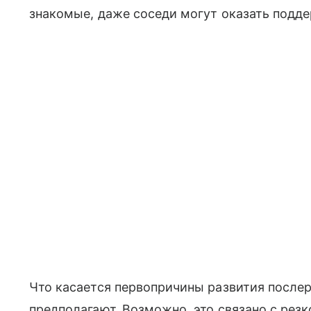
знакомые, даже соседи могут оказать подде
Что касается первопричины развития послер
предполагают. Возможно, это связано с рез