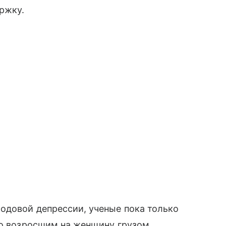
ржку.
одовой депрессии, ученые пока только
ко возросшим на женщину грузом