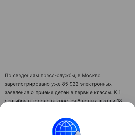
По сведениям пресс-службы, в Москве
зарегистрировано уже 85 922 электронных
заявления о приеме детей в первые классы. К 1
сентября в городе откроется 6 новых школ и 18
детских садов. Также продолжится эксперимент с
использованием пластиковых карт на входе в
школу, позволяющих контролировать
посещаемость ребенка.