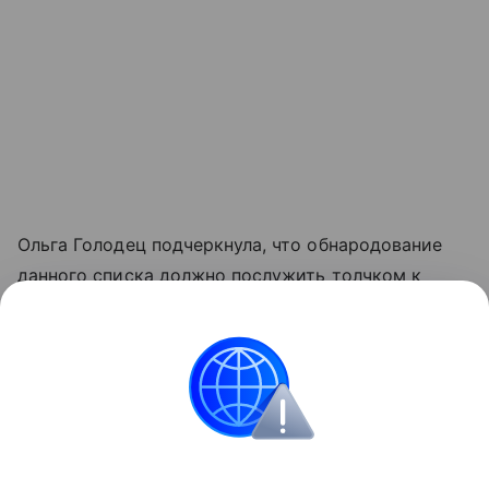
Ольга Голодец подчеркнула, что обнародование
данного списка должно послужить толчком к
интенсивному развитию российского образования
в стране. Ранее она утверждала, что половина
детей, посещающих российские школы и детские
сады,
не знают русский язык
.
Школа