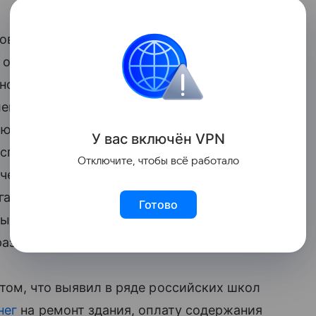
вании» призывает родителей, с которых
ть официальные жалобы. «В целях
нодательства в области образования в
й (законных представителей)
ю и охране зданий образовательных
У вас включ
ён
V
P
N
еспечению и оснащению
Отключите, чтобы всё работало
чебников и учебных пособий следует
аны по надзору в сфере образования и
Готово
ы», – заявили представители
азования и науки.
том, что выявил в ряде российских школ
нег
на ремонт здания, оплату содержания