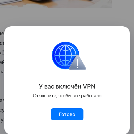
денного специалистами холдинга
 семье для нормальной жизни
блей в месяц. В среднем наши
ей ежемесячно на семью из трех
чтения россиян как минимум в 1,5 раза
У вас включ
ён
V
P
N
Отключите, чтобы всё работало
являют более жесткие требования к
 сумма заработка равна 57,7 тысячам
Готово
ублей.