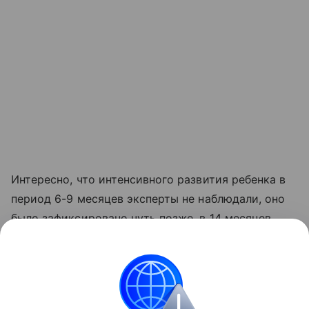
Интересно, что интенсивного развития ребенка в
период 6-9 месяцев эксперты не наблюдали, оно
было зафиксировано чуть позже, в 14 месяцев.
Результаты исследования были опубликованы в
журнале Национальной академии наук
«Proceedings».