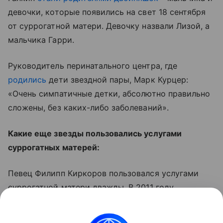
девочки, которые появились на свет 18 сентября
от суррогатной матери. Девочку назвали Лизой, а
мальчика Гарри.
Руководитель перинатального центра, где
родились
дети звездной пары, Марк Курцер:
«Очень симпатичные детки, абсолютно правильно
сложены, без каких-либо заболеваний».
Какие еще звезды пользовались услугами
суррогатных матерей:
Певец Филипп Киркоров пользовался услугами
суррогатной матери дважды. В 2011 году
суррогатная мать родила ему
дочь Аллу-
Викторию
. В 2012 году Киркоров стал отцом