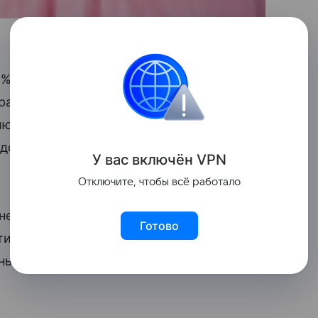
6% будущих мам употребляют алкоголь в
тра. Около 10% беременных выпивают и
людалась стадия затяжного пьянства в
одолжали «баловаться» алкоголем и во
У вас включ
ён
V
P
N
Отключите, чтобы всё работало
 незначительное употребление
Готово
ти способствует интенсивному развитию
нных
родов
и рождения
младенцев с