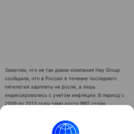
Заметим, что не так давно компания Hay Group
сообщила, что в России в течение последнего
пятилетия зарплаты не росли, а лишь
индексировались с учетом инфляции. В период с
2009 по 2013 годы темп роста ВВП стран
снижался. В связи с этим прибыль работодателей
росла медленно и у компании просто не хватало
ресурсов, чтобы увеличивать расходы на