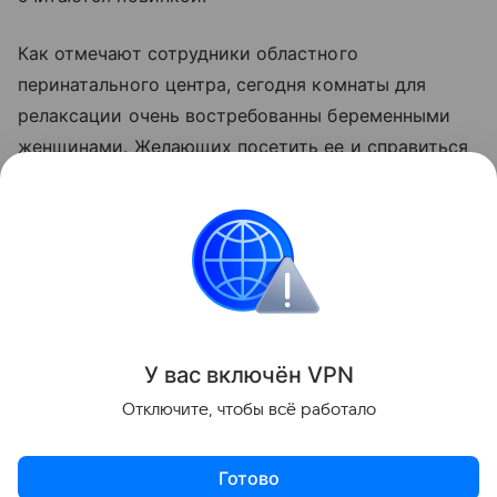
Как отмечают сотрудники областного
перинатального центра, сегодня комнаты для
релаксации очень востребованны беременными
женщинами. Желающих посетить ее и справиться
с бесонницей, волнениями перед
родами
,
становится все больше. А если
беременность
протекает
без лишней нервотрепки, то и малыш
родится спокойным и здоровым.
Все о беременности
Интересные факты
У вас включ
ён
V
P
N
Поделиться
Отключите, чтобы всё работало
Готово