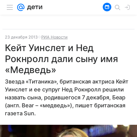
23 декабря 2013
РИА Новости
Кейт Уинслет и Нед
Рокнролл дали сыну имя
«Медведь»
Звезда «Титаника», британская актриса Кейт
Уинслет и ее супруг Нед Рокнролл решили
назвать сына, родившегося 7 декабря, Беар
(англ. Bear – «медведь»), пишет британская
газета Sun.