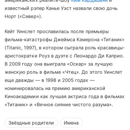
американских реалити-шоу
Ким Кардашьян
и
известный рэпер Канье Уэст назвали свою дочь
Норт («Север»).
Кейт Уинслет прославилась после премьеры
фильма-катастрофы Джеймса Кэмерона «Титаник»
(Titanic, 1997), в котором сыграла роль красавицы-
аристократки Роуз в дуэте с Леонардо Ди Каприо.
В 2009 году она выиграла «Оскар» за лучшую
женскую роль в фильме «Чтец». До этого Уинслет
еще дважды — в 1998 и 2005 годах —
номинировалась на премию американской
Киноакадемии как лучшая актриса года в фильмах
«Титаник» и «Вечное сияние чистого разума».
Звёздные родители
Имена