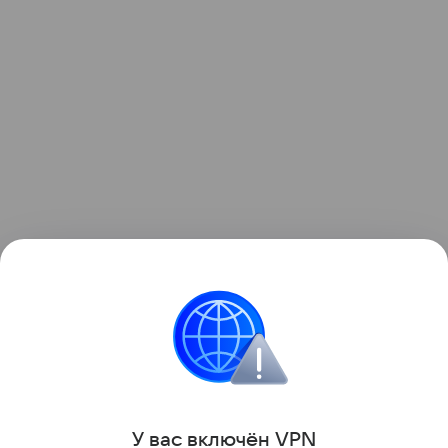
Два года назад в Италии стало известно о
крупном выигрыше в лотерею
безработного отца
троих детей.
Интересные факты
У вас включ
ён
V
P
N