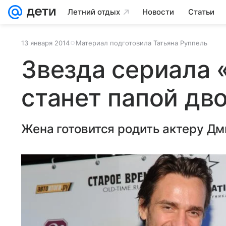
Летний отдых
Новости
Статьи
13 января 2014
Материал подготовила Татьяна Руппель
Звезда сериала 
станет папой дв
Жена готовится родить актеру Д