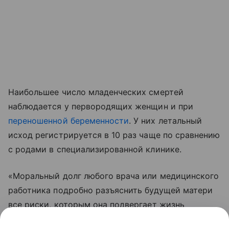
Наибольшее число младенческих смертей
наблюдается у первородящих женщин и при
переношенной беременности
. У них летальный
исход регистрируется в 10 раз чаще по сравнению
с родами в специализированной клинике.
«Моральный долг любого врача или медицинского
работника подробно разъяснить будущей матери
все риски, которым она подвергает жизнь
будущего ребенка и свое здоровье в случае