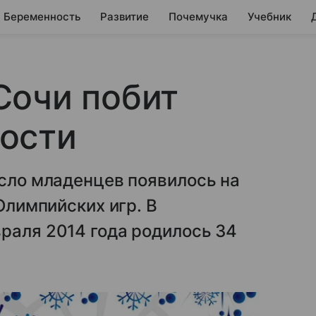
Беременность
Развитие
Почемучка
Учебник
Сочи побит
ости
исло младенцев появилось на
 Олимпийских игр. В
раля 2014 года родилось 34