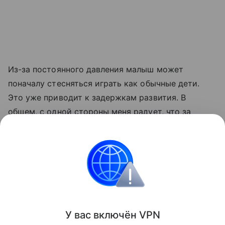
Из-за постоянного давления малыш может
поначалу стесняться играть как обычные дети.
Это уже приводит к задержкам развития. В
общем, с одной стороны меня радует, что за
эмоциональное насилие в Великобритании будут
наказывать. Но, с другой стороны, это отличный
инструмент для манипуляций. Доказать факт
эмоционального насилия очень трудно».
Интересные факты
У вас включ
ён
V
P
N