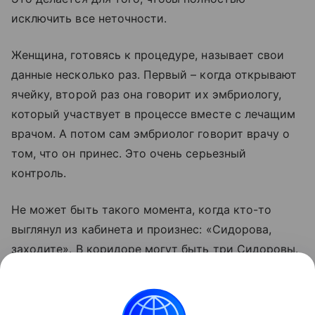
исключить все неточности.
Женщина, готовясь к процедуре, называет свои
данные несколько раз. Первый – когда открывают
ячейку, второй раз она говорит их эмбриологу,
который участвует в процессе вместе с лечащим
врачом. А потом сам эмбриолог говорит врачу о
том, что он принес. Это очень серьезный
контроль.
Не может быть такого момента, когда кто-то
выглянул из кабинета и произнес: «Сидорова,
заходите». В коридоре могут быть три Сидоровы.
Поэтому каждого нового сотрудника тщательно
обучают этому порядку. Думаю, в Италии
подобное произошло как раз из-за отсутствия