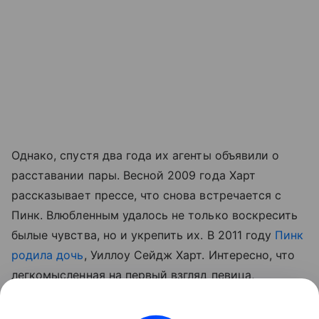
Однако, спустя два года их агенты объявили о
расставании пары. Весной 2009 года Харт
рассказывает прессе, что снова встречается с
Пинк. Влюбленным удалось не только воскресить
былые чувства, но и укрепить их. В 2011 году
Пинк
родила дочь
, Уиллоу Сейдж Харт. Интересно, что
легкомысленная на первый взгляд певица,
оказалась на удивление заботливой и
внимательной матерью. Она активно