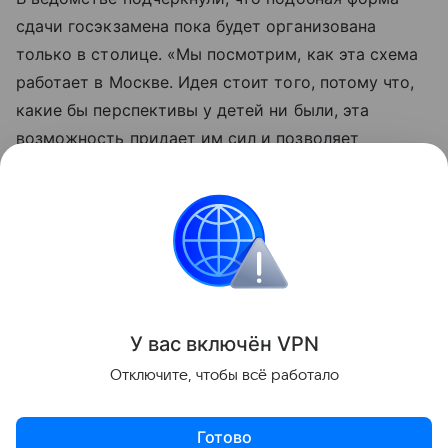
сдачи госэкзамена пока будет организована
только в столице. «Мы посмотрим, как эта схема
работает в Москве. Идея стоит того, потому что,
какие бы перспективы у детей ни были, эта
возможность придает им сил и позволяет
почувствовать себя социально адаптированными»
– сообщила начальник Управления оценки
качества образования Рособрнадзора Юлия
Егорова.
Образование
ЕГЭ
У вас включ
ён
V
P
N
Поделиться
Отключите, чтобы всё работало
Готово