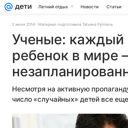
Летний отдых
Новости
Статьи
2 июня 2014
Материал подготовила Татьяна Руппель
Ученые: каждый
ребенок в мире 
незапланирован
Несмотря на активную пропаганд
число «случайных» детей все еще