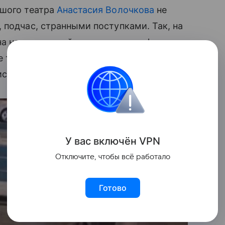
ьшого театра
Анастасия Волочкова
не
 подчас, странными поступками. Так, на
а ногах которой красовались туфли на
 туфельки на каблуках... Она ооочень
писала снимок балерина.
У вас включ
ён
V
P
N
Отключите, чтобы всё работало
Готово