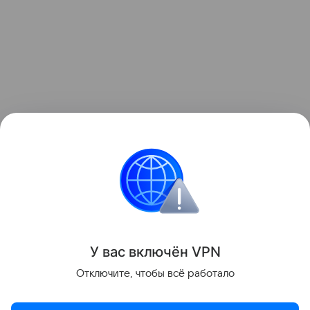
Это не единственный случай
рождения
младенцев-гигантов в России
. Так, в 2012 году на
Алтае появился на свет мальчик весом 7 кг 850 гр.
Интересные факты
У вас включ
ён
V
P
N
Поделиться
Отключите, чтобы всё работало