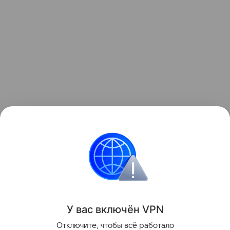
Приемная семья
У вас включ
ён
V
P
N
Поделиться
Отключите, чтобы всё работало