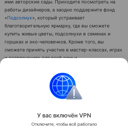
ими авторские сады. Приходите посмотреть на
работы дизайнеров, а заодно поддержите фонд
«
Подсолнух
», который устраивает
благотворительную ярмарку, где вы сможете
купить живые цветы, подсолнухи в семенах и
горшках и эко-человечков. Кроме того, вы
сможете принять участие в мастер-классах, играх
и развлечениях для всей семьи.
Еще больше событий можно найти на
Добро
Mail.Ru
Выбирайте дело по душе и помогайте
вместе с нами!
благотворительность
У вас включ
ён
V
P
N
Поделиться
Отключите, чтобы всё работало