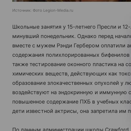
Источник:
Фото Legion-Media.ru
Школьные занятия у 15-летнего Пресли и 12-
минувший понедельник. Однако перед начал
вместе с мужем Рэнди Гербером оплатили а
содержания полихлорированных бифенилов (
также тестирование оконного пластика на с
химических веществ, действующих как токс
образование злокачественных опухолей у лю
воздействуют на эндокринную и иммунную с
повышенное содержание ПХБ в учебных клас
дети известной актрисы, она запретила им
По данным администрации школы Crawford, в