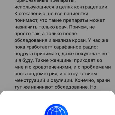
гормональные препараты,
использующиеся в целях контрацепции.
К сожалению, не все пациентки
понимают, что такие препараты может
назначить только врач. Причем, не
просто так, а только после
обследования и анализа крови. У нас же
пока «работает» сарафанное радио:
подруга принимает, даже похудела – вот
и я буду. Такие женщины приходят ко
мне и с кровотечениями, и с проблемами
роста эндометрия, и с отсутствием
менструаций и овуляции. Конечно, врачи
тут же начинают обследование. Но
женщинам же не терпится решить все
проблемы моментально. ЭКО – скорее,
последствие всего этого.