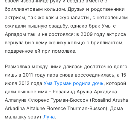
своей избраннице руку и сердце вместе с
бриллиантовым кольцом. Друзья и родственники
актрисы, так же как и журналисты, с нетерпением
ожидали пышную свадьбу, однако брак Умы с
Арпадом так и не состоялся: в 2009 году актриса
вернула бывшему жениху кольцо с бриллиантом,
подаренное ей при помолвке.
Размолвка между ними длилась достаточно долго:
лишь в 2011 году пара снова воссоединилась, а 15
июля 2012 года
Ума Турман родила дочь
, которой
дали пышное имя – Розалинд Аруша Аркадина
Алталуна Флоренс Турман-Бюссон (Rosalind Arusha
Arkadina Altalune Florence Thurman-Busson). Дома
малышку зовут
Луна
.