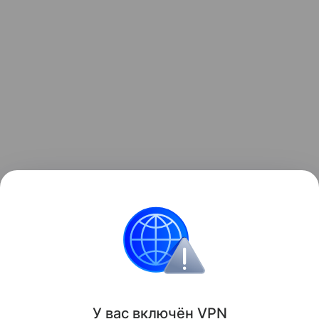
законодательство
У вас включ
ён
V
P
N