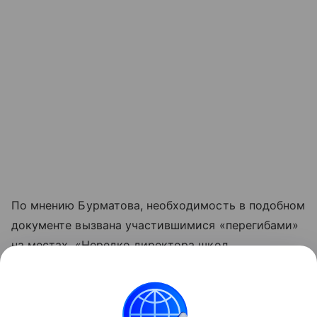
По мнению Бурматова, необходимость в подобном
документе вызвана участившимися «перегибами»
на местах. «Нередко директора школ
устанавливают избыточные
требования к форме
учащихся, что приводит к конфликтам», — пишет
газета.