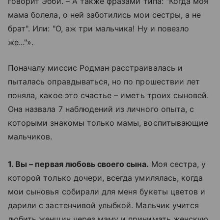
говорит Эбби. – А также фразами типа: "Когда моя
мама болела, о ней заботились мои сестры, а не
брат". Или: "О, аж три мальчика! Ну и повезло
же..."».
Поначалу миссис Родман расстраивалась и
пыталась оправдываться, но по прошествии лет
поняла, какое это счастье – иметь троих сыновей.
Она назвала 7 наблюдений из личного опыта, с
которыми знакомы только мамы, воспитывающие
мальчиков.
1. Вы – первая любовь своего сына.
Моя сестра, у
которой только дочери, всегда умилялась, когда
мои сыновья собирали для меня букеты цветов и
дарили с застенчивой улыбкой. Мальчик учится
любить женщин через маму и принимать женскую