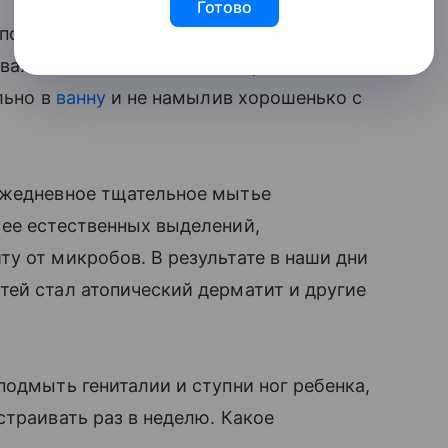
Готово
вполне нормальным и достаточным мыть
 уважающая себя мать не отправит
льно в
ванну
и не намылив хорошенько с
ежедневное тщательное мытье
ее естественных выделений,
у от микробов. В результате в наши дни
й стал атопический дерматит и другие
подмыть гениталии и ступни ног ребенка,
страивать раз в неделю. Какое