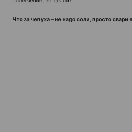
облегчение, не так ли?
Что за чепуха – не надо соли, просто свари 