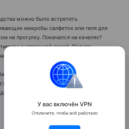
едства можно было встретить
бивающих микробы салфеток или геля для
ом на прогулку. Покачался на качелях?
ираем с удвоенной силой. Поднял
на исходе.
бами только к появлению новых
ществующим антибактериальным
здо эффективнее и безопаснее просто
У вас включ
ён
V
P
N
Отключите, чтобы всё работало