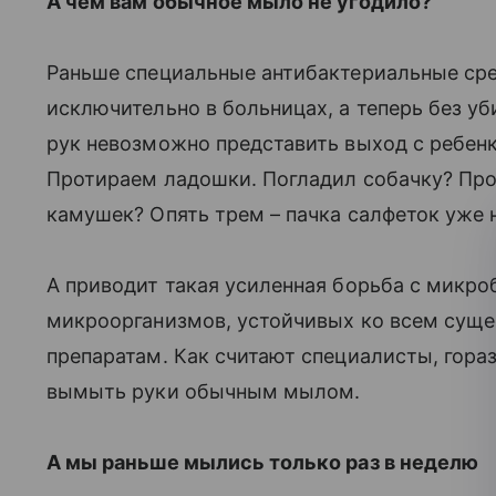
А чем вам обычное мыло не угодило?
Раньше специальные антибактериальные ср
исключительно в больницах, а теперь без у
рук невозможно представить выход с ребенк
Протираем ладошки. Погладил собачку? Прот
камушек? Опять трем – пачка салфеток уже 
А приводит такая усиленная борьба с микро
микроорганизмов, устойчивых ко всем су
препаратам. Как считают специалисты, гора
вымыть руки обычным мылом.
А мы раньше мылись только раз в неделю