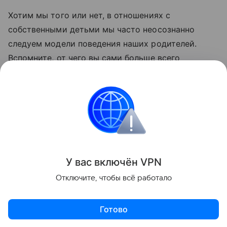
Хотим мы того или нет, в отношениях с
собственными детьми мы часто неосознанно
следуем модели поведения наших родителей.
Вспомните, от чего вы сами больше всего
страдали в детстве, и задумайтесь, не совершаете
ли вы те же ошибки. Ведь внимание к себе и
ребенку – это основа добрых отношений на долгие
годы.
Воспитание
Психология
У вас включ
ён
V
P
N
Поделиться
Отключите, чтобы всё работало
Готово