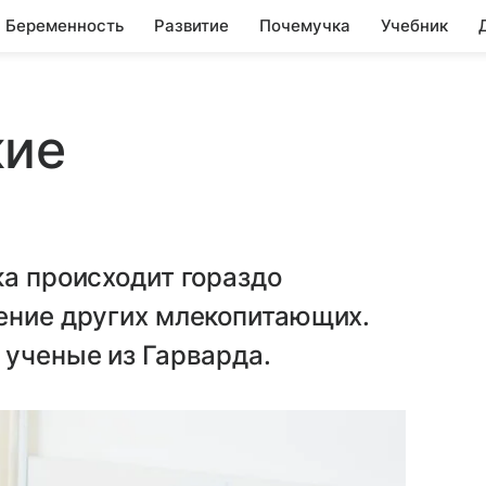
Беременность
Развитие
Почемучка
Учебник
кие
ка происходит гораздо
дение других млекопитающих.
 ученые из Гарварда.