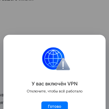
У вас включ
ён
V
P
N
Отключите, чтобы всё работало
ывается, что учителя больше внимания
нято считать аристократическими или
Готово