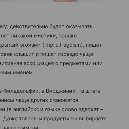
нку, действительно будет оказывать
 нет никакой мистики, только
ытый эгоизм» (implicit egoism), пишет
еловек слышит и пишет гораздо чаще
озитивная ассоциация с предметами или
енным именем.
в Филадельфии, а Вирджинии – в штате
Дэнисы чаще других становятся
и (в английском языке слово адвокат –
a). Даже товары и продукты вы выбираете
 вашего имени.