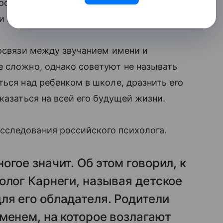
ослом возрасте получают зарплату в
и попроще.
мосвязи между звучанием имени и
не сложно, однако советуют не называть
ться над ребенком в школе, дразнить его
азаться на всей его будущей жизни.
следования российского психолога.
гое значит. Об этом говорил, к
олог Карнеги, называя детское
я его обладателя. Родители
менем, на которое возлагают