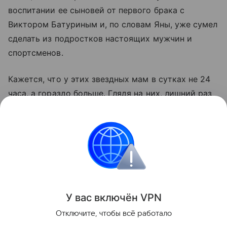
воспитании ее сыновей от первого брака с
Виктором Батуриным и, по словам Яны, уже сумел
сделать из подростков настоящих мужчин и
спортсменов.
Кажется, что у этих звездных мам в сутках не 24
часа, а гораздо больше. Глядя на них, лишний раз
убеждаешься в справедливости фразы «Чем
больше задач, тем больше успеваешь». Истории
наших многодетных мам – лучшее тому
подтверждение.
Звёздные родители
Многодетные семьи
У вас включ
ён
V
P
N
Поделиться
Отключите, чтобы всё работало