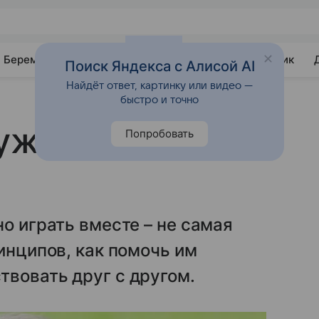
Беременность
Развитие
Почемучка
Учебник
Поиск Яндекса с Алисой AI
Найдёт ответ, картинку или видео —
быстро и точно
ужить своих
Попробовать
о играть вместе – не самая
инципов, как помочь им
вовать друг с другом.