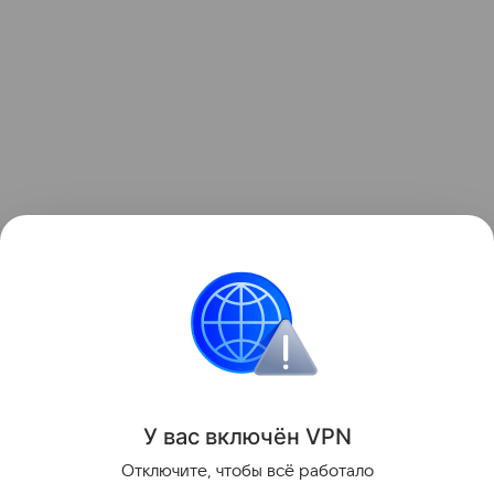
Звёздные родители
У вас включ
ён
V
P
N
Поделиться
Отключите, чтобы всё работало