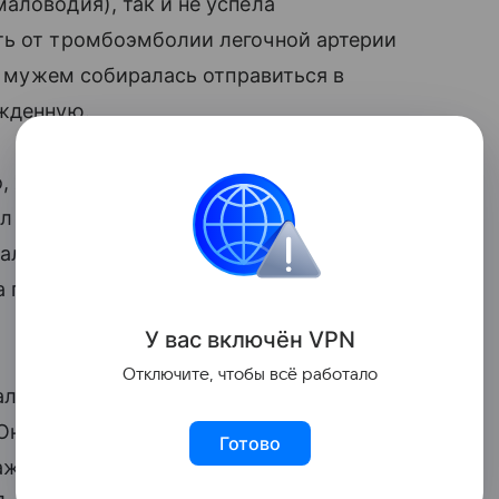
аловодия), так и не успела
ь от тромбоэмболии легочной артерии
 с мужем собиралась отправиться в
ожденную.
, живущий в Лос-Анджелесе, остался
ал свою жену, с которой был знаком со
ально разделила его жизнь на «до» и
а помощь пришла от людей, которых он
У вас включ
ён
V
P
N
Отключите, чтобы всё работало
дал еще при жизни Лиз, но теперь назвал
 Он не только делился своими чувствами,
Готово
хаживать за малышкой. Сайт молодого