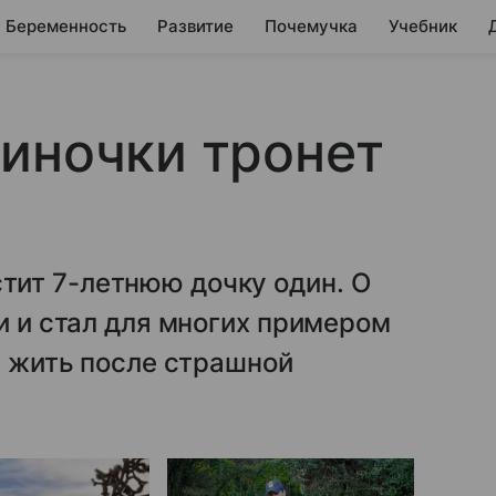
Беременность
Развитие
Почемучка
Учебник
иночки тронет
ит 7-летнюю дочку один. О
и и стал для многих примером
ы жить после страшной