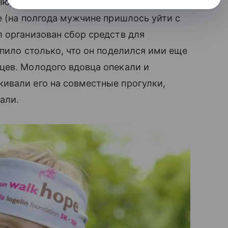
. Люди из разных уголков США присылали
 (на полгода мужчине пришлось уйти с
л организован сбор средств для
упило столько, что он поделился ими еще
цев. Молодого вдовца опекали и
ивали его на совместные прогулки,
али.