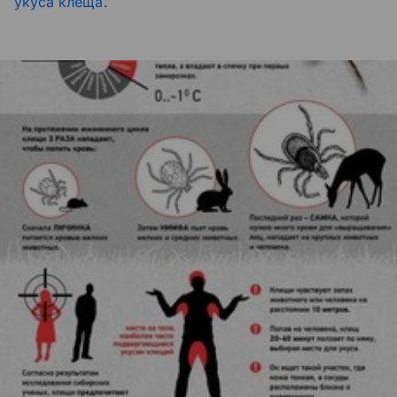
укуса клеща
.