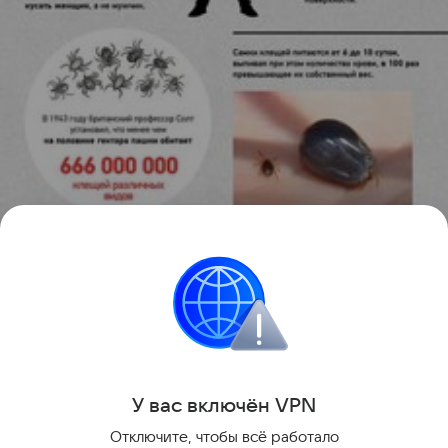
Источник:
Migration
здоровье
У вас включ
ён
V
P
N
Поделиться
Отключите, чтобы всё работало