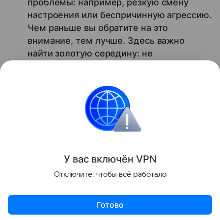
проблемы: например, резкую смену
настроения или беспричинную агрессию.
Чем раньше вы обратите на это
внимание, тем лучше. Здесь важно
найти золотую середину: не
обожествлять ребенка, но показывать,
что вы гордитесь именно им, а не
отдельной картиной или стихотворением
Петр Аксенов
исследование
Здоровье детей
У вас включ
ён
V
P
N
Поделиться
Отключите, чтобы всё работало
Готово