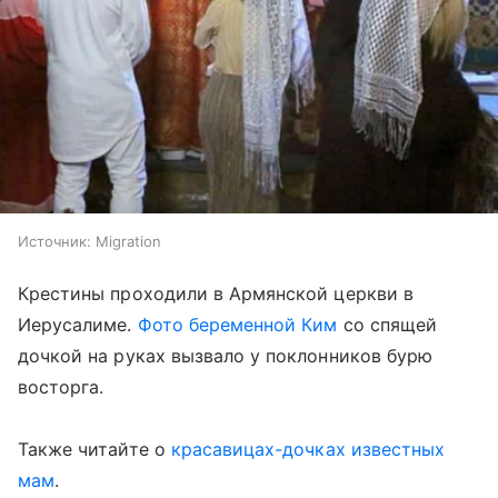
Источник:
Migration
Крестины проходили в Армянской церкви в
Иерусалиме.
Фото беременной Ким
со спящей
дочкой на руках вызвало у поклонников бурю
восторга.
Также читайте о
красавицах-дочках известных
мам
.