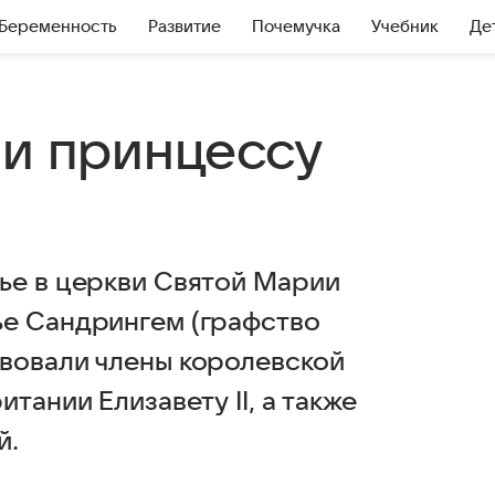
Беременность
Развитие
Почемучка
Учебник
Де
ли принцессу
ье в церкви Святой Марии
ье Сандрингем (графство
вовали члены королевской
тании Елизавету II, а также
й.