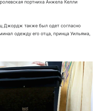
оролевская портниха Анжела Келли
нц Джордж также был одет согласно
минал одежду его отца, принца Уильяма,