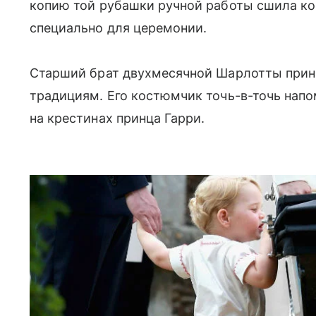
копию той рубашки ручной работы сшила к
специально для церемонии.
Старший брат двухмесячной Шарлотты при
традициям. Его костюмчик точь-в-точь напо
на крестинах принца Гарри.