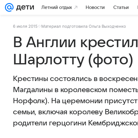
Летний отдых
Новости
Статьи
6 июля 2015
Материал подготовила Ольга Выходченко
В Англии крести
Шарлотту (фото)
Крестины состоялись в воскресен
Магдалины в королевском помест
Норфолк). На церемонии присутст
семьи, включая королеву Великобри
родители герцогини Кембриджско