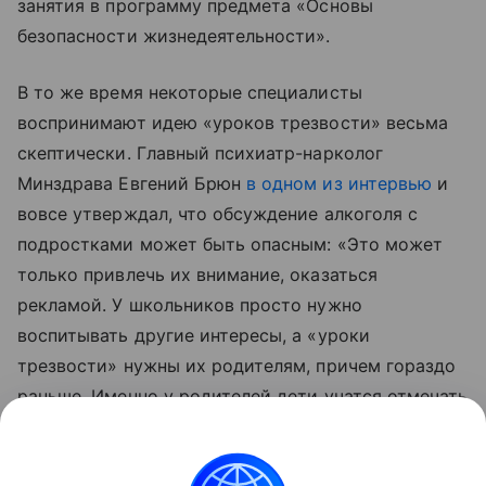
занятия в программу предмета «Основы
безопасности жизнедеятельности».
В то же время некоторые специалисты
воспринимают идею «уроков трезвости» весьма
скептически. Главный психиатр-нарколог
Минздрава Евгений Брюн
в одном из интервью
и
вовсе утверждал, что обсуждение алкоголя с
подростками может быть опасным: «Это может
только привлечь их внимание, оказаться
рекламой. У школьников просто нужно
воспитывать другие интересы, а «уроки
трезвости» нужны их родителям, причем гораздо
раньше. Именно у родителей дети учатся отмечать
праздники со спиртным».
Также читайте о том, что
в школах могут ввести