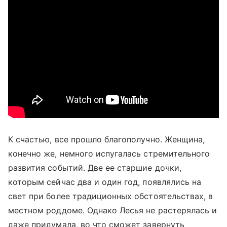
К счастью, все прошло благополучно. Женщина,
конечно же, немного испугалась стремительного
развития событий. Две ее старшие дочки,
которым сейчас два и один год, появлялись на
свет при более традиционных обстоятельствах, в
местном роддоме. Однако Лесья не растерялась и
даже придумала, во что сможет завернуть