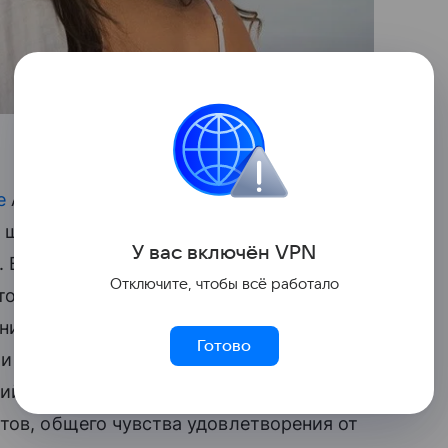
е
Американской социологической
а штата Джорджия, проанализировав
У вас включ
ён
V
P
N
. В ходе исследования ученые разделили
Отключите, чтобы всё работало
оторых забота о детях в основном лежала
анимался преимущественно папа, а в
Готово
и иной степени разделены.
ий между родителями на основании их
тов, общего чувства удовлетворения от