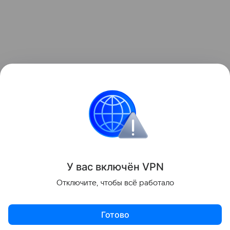
Кто и когда снял этот ролик, где живут папа и
дочка, и как их зовут, неизвестно.
Интересные факты
У вас включ
ён
V
P
N
Поделиться
Отключите, чтобы всё работало
Готово