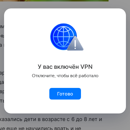
ям и друзьям врут подростки. Такие
ены авторами исследования, целью
а протяжении всей жизни люди врут
У вас включ
ён
V
P
N
вранью, они все же еще недостаточно
Отключите, чтобы всё работало
уда им до студентов и молодых людей
врут, то так, что «расколоть» их
Готово
аты исследования.
ались дети в возрасте с 6 до 8 лет и
е еще не научились врать и не